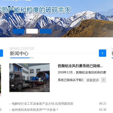
抚顺铝业风扫磨系统已陆续...
2018年12月，抚顺铝业项目的风扫磨
系统已陆续从宇航重工发货
.
、
电解铝行业工艺设备新产品介绍 自清理圆筒筛
09-25
.
安
如何使铝灰炒灰机发挥***大价值？
03-30