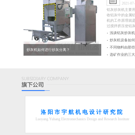
2021-07
铝灰炒灰机主要
收铝灰中的金属
机的工作原理就
过搅拌挤压使铝灰运
.
浅谈铝灰炒灰机
.
炒灰机设备如何
.
不同物料由那些
炒灰机如何进行炒灰分离？
.
选矿作业的三大
洛阳市宇航机电设计研究院
Luoyang Yuhang Electromechanics Design and Research Institute