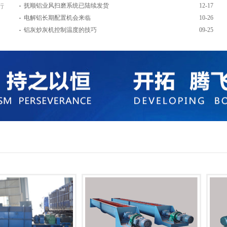
.
抚顺铝业风扫磨系统已陆续发货
12-17
行
.
电解铝长期配置机会来临
10-26
.
铝灰炒灰机控制温度的技巧
09-25