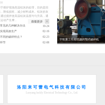
-08
用于熔炉现场高温铝灰的处理，目的是回
铝，降低损耗，减少材料成本。铝灰炒灰
是通过搅拌使高温铝灰温度均匀升高，通
动产生摩...
常见的几种解决办法
10-24
实现高效生产
02-16
不同的破碎特点？
02-23
宇航重工性能优越的颚式破碎机
环节
02-08
洛阳来可蕾电气科技有限公司
Luoyang luckly Electrical Technology Co., Ltd.