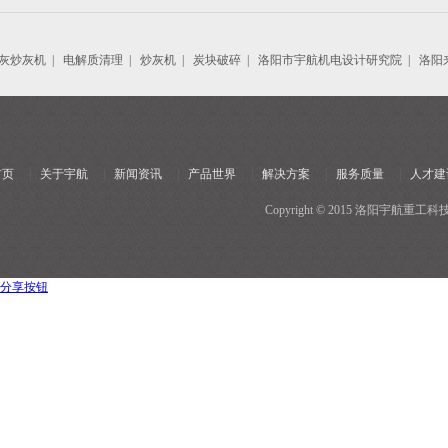
灰炒灰机
|
电解质清理
|
炒灰机
|
炭块破碎
|
洛阳市宇航机电设计研究院
|
洛阳
首页
|
关于宇航
|
新闻资讯
|
产品世界
|
解决方案
|
服务质量
|
人才建
Copyright © 2015 洛阳宇
分享按钮