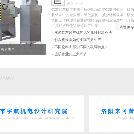
2021-07-08
铝灰炒灰机主要用于熔炉现场高温铝灰的处理，目的
收铝灰中的金属铝，降低损耗，减少材料成本。铝灰
机的工作原理就是通过搅拌使高温铝灰温度均匀升高
过搅拌挤压使铝灰运动产生摩...
.
浅谈铝灰炒灰机常见的几种解决办法
.
炒灰机设备如何实现高效生产
.
不同物料由那些不同的破碎特点？
炒灰分离？
.
选矿作业的三大环节
市宇航机电设计研究院
洛阳来可
ng Electromechanics Design and Research Institute
Luoyang luckly