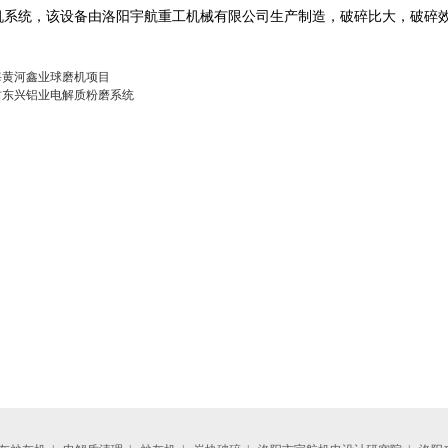
机系统，该设备由洛阳宇航重工机械有限公司生产制造，破碎比大，破碎效
海黄河鑫业球磨机项目
肃东兴铝业电解质粉磨系统