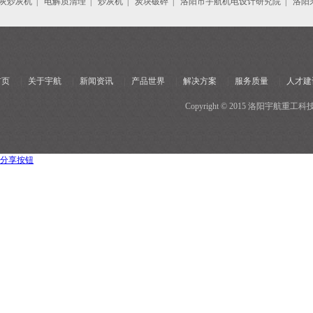
灰炒灰机
|
电解质清理
|
炒灰机
|
炭块破碎
|
洛阳市宇航机电设计研究院
|
洛阳
首页
|
关于宇航
|
新闻资讯
|
产品世界
|
解决方案
|
服务质量
|
人才建
Copyright © 2015 洛阳宇
分享按钮