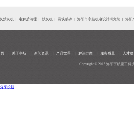
灰炒灰机
|
电解质清理
|
炒灰机
|
炭块破碎
|
洛阳市宇航机电设计研究院
|
洛阳
首页
|
关于宇航
|
新闻资讯
|
产品世界
|
解决方案
|
服务质量
|
人才建
Copyright © 2015 洛阳宇
分享按钮