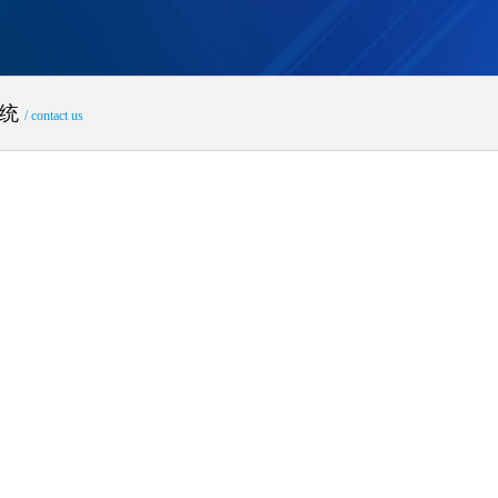
系统
/ contact us