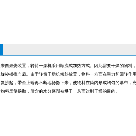
源来自燃烧装置，转筒干燥机采用顺流式加热方式。因此需要干燥的物料
螺旋抄板推向后。由于转筒干燥机倾斜放置，物料一方面在重力和回转作
反复抄起，带至上端再不断地扬撒下来，使物料在筒内形成均匀的幕帘，
于物料反复扬撒，所含的水分逐渐被烘干，从而达到干燥的目的。