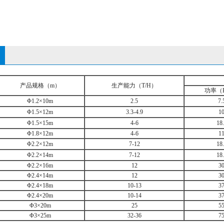
产品规格（
m
）
生产能力（
T/H
）
功率（
Φ
1.2
×
10m
2.5
7.
Φ
1.5
×
12m
3.3-4.9
1
Φ
1.5
×
15m
4-6
18
Φ
1.8
×
12m
4-6
1
Φ
2.2
×
12m
7-12
18
Φ
2.2
×
14m
7-12
18
Φ
2.2
×
16m
12
3
Φ
2.4
×
14m
12
3
Φ
2.4
×
18m
10-13
3
Φ
2.4
×
20m
10-14
3
Φ
3
×
20m
25
5
Φ
3
×
25m
32-36
7