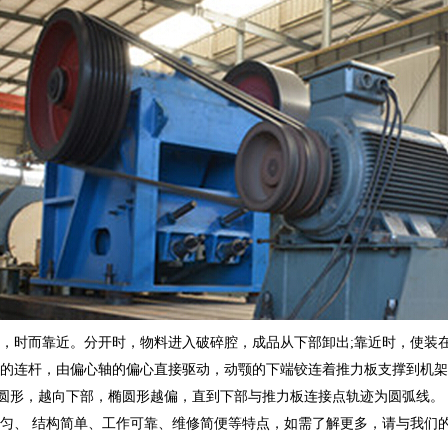
，时而靠近。分开时，物料进入破碎腔，成品从下部卸出;靠近时，使装
的连杆，由偏心轴的偏心直接驱动，动颚的下端铰连着推力板支撑到机架
椭圆形，越向下部，椭圆形越偏，直到下部与推力板连接点轨迹为圆弧线。
匀、 结构简单、工作可靠、维修简便等特点，如需了解更多，请与我们