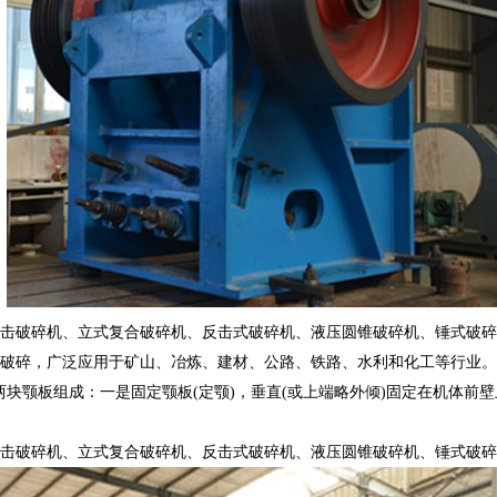
击破碎机、立式复合破碎机、反击式破碎机、液压圆锥破碎机、锤式破碎
碎，广泛应用于矿山、冶炼、建材、公路、铁路、水利和化工等行业。被破碎
块颚板组成：一是固定颚板(定颚)，垂直(或上端略外倾)固定在机体前壁
击破碎机、立式复合破碎机、反击式破碎机、液压圆锥破碎机、锤式破碎