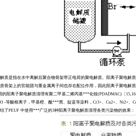
解质是指在水中离解后聚合物骨架带正电荷的聚电解质。阳离子聚电解质
质骨架上的官能团与重金属离子间也存在配位作用，因此阳离子聚电解质
用的阳离子聚电解质清理有聚二甲基二烯丙基***化铵
(PDADMAC)
〔
15,16
3 -
等酸根离子，甲基橙、酰***黑、靛蓝等染料，
Cr3+
、
Cu2+
、
Ni2+
、
C
结了
PEUF
中使用***广泛的
3
种阳离子聚电解质清理各类污染物的效果：