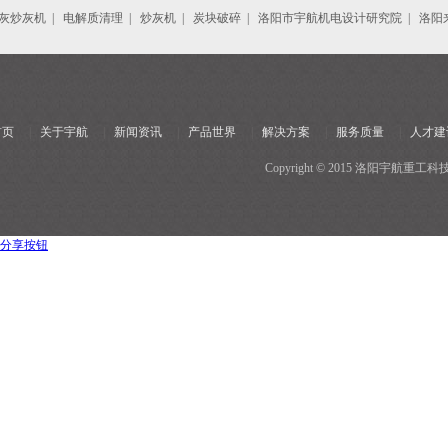
灰炒灰机
|
电解质清理
|
炒灰机
|
炭块破碎
|
洛阳市宇航机电设计研究院
|
洛阳
首页
|
关于宇航
|
新闻资讯
|
产品世界
|
解决方案
|
服务质量
|
人才建
Copyright © 2015 洛阳宇
分享按钮