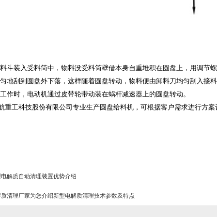
料斗装入受料筒中，物料没受料筒壁借本身自重堆积在圆盘上，用调节螺
匀地刮到圆盘外下落，这样随着圆盘转动，物料便由卸料刀均匀刮入接料
工作时，电动机通过皮带轮带动装在蜗杆减速器上的圆盘转动。
航重工科技股份有限公司专业生产圆盘给料机，可根据客户需求进行方案
型电解质自动清理装置优势介绍
解质清理厂家为您介绍新型电解质清理技术参数及特点