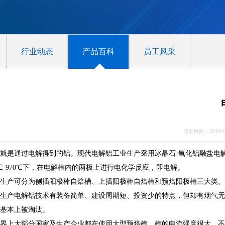
行业动态
产品百科
员工风采
2018-
更新时间：
就是通过电解得到的铝。现代电解铝工业生产采用冰晶石-氧化铝融盐电
0℃-970℃下，在电解槽内的两极上进行电化学反应，即电解。
生产可分为侧插阳极棒自焙槽、上插阳极棒自焙槽和预焙阳极槽三大类。
生产电解铝技术有装备简单、建设周期短、投资少的特点，但却有烟气无
基本上被淘汰。
界上大部分国家及生产企业都在使用大型预焙槽，槽的电流强度很大，不