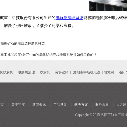
航重工科技股份有限公司生产的
电解质清理系统
能够将
电解质冷却后破碎
，解决了积压堆放，又减少了污染和浪费。
何根据矿石的性质选择磨机种类
重工成品粒度≤0.074mm的氧化铝结壳块粉磨系统是如何工作的？
灰炒灰机
|
电解质清理
|
炒灰机
|
炭块破碎
|
洛阳市宇航机电设计研究院
|
洛阳
首页
|
关于宇航
|
新闻资讯
|
产品世界
|
解决方案
|
服务质量
|
人才建
Copyright © 2015 洛阳宇