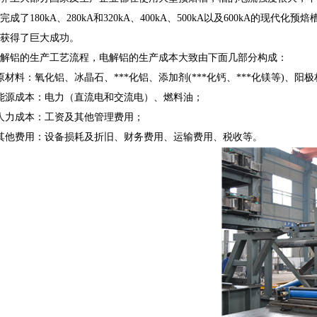
完成了180kA、280kA和320kA、400kA、500kA以及600k
获得了巨大成功。
解铝的生产工艺流程，电解铝的生产成本大致由下面几部分构成：
原材料：氧化铝、冰晶石、***化铝、添加剂(***化钙、***化镁等)、阳
能源成本：电力（直流电和交流电）、燃料油；
人力成本：工资及其他管理费用；
其他费用：设备损耗及折旧、财务费用、运输费用、税收等。