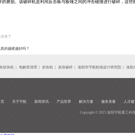
部件的磨损。该破碎机是利用反击板与板锤之间的冲击碰撞进行破碎，这
经没有了
轮真的越硬越好吗？
灰炒灰机
|
电解质清理
|
炒灰机
|
炭块破碎
|
洛阳市宇航机电设计研究院
|
洛阳
首页
|
关于宇航
|
新闻资讯
|
产品世界
|
解决方案
|
服务质量
|
人才建
Copyright © 2015 洛阳宇