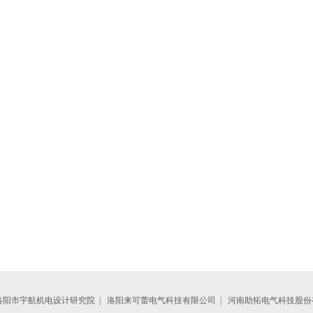
洛阳市宇航机电设计研究院
|
洛阳来可蕾电气科技有限公司
|
河南助拓电气科技股份