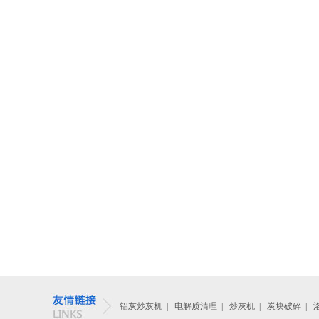
铝灰炒灰机
|
电解质清理
|
炒灰机
|
炭块破碎
|