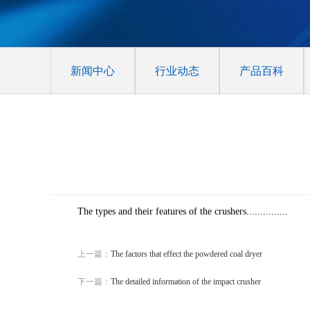
新闻中心
行业动态
产品百科
The types and their features of the crushers...............
上一篇：
The factors that effect the powdered coal dryer
下一篇：
The detailed information of the impact crusher