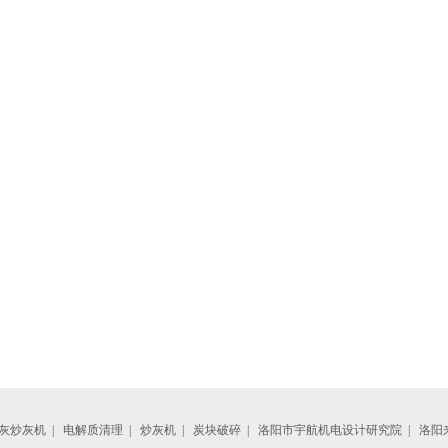
灰炒灰机
|
电解质清理
|
炒灰机
|
炭块破碎
|
洛阳市宇航机电设计研究院
|
洛阳