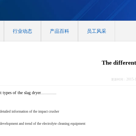
行业动态
产品百科
员工风采
The different
2015-
更新时间：
 types of the slag dryer.............
detailed information of the impact crusher
development and trend of the electrolyte cleaning equipment