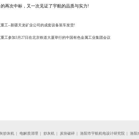
的再次中标，又一次见证了宇航的品质与实力!
重工--新疆天龙矿业公司的成套设备装车发货!
航重工参加3月27日在北京铁道大厦举行的中国有色金属工业集团会议
灰炒灰机
|
电解质清理
|
炒灰机
|
炭块破碎
|
洛阳市宇航机电设计研究院
|
洛阳