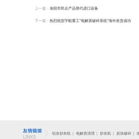
上一篇：
洛阳市民企产品替代进口设备
下一篇：
热烈祝贺宇航重工“电解质破碎系统”海外发货成功
铝灰炒灰机
|
电解质清理
|
炒灰机
|
炭块破碎
|