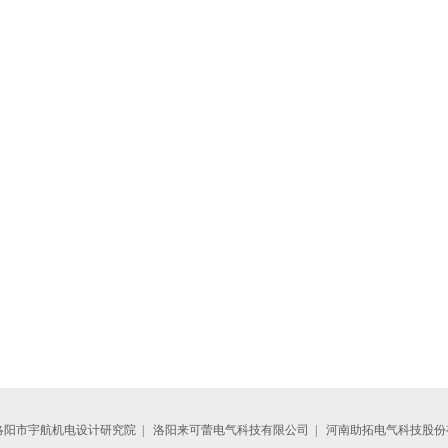
洛阳市宇航机电设计研究院
|
洛阳来可蕾电气科技有限公司
|
河南助拓电气科技股份