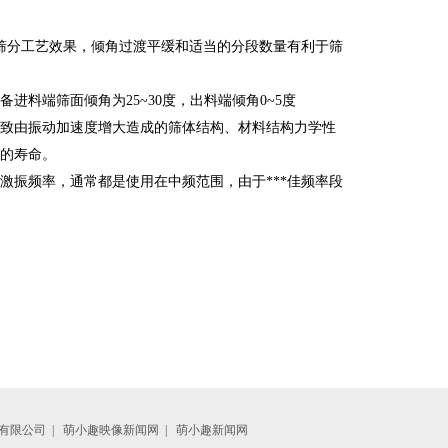
筛分工艺效果，倾角过渡平缓和适当的分段数量有利于筛
料端筛面倾角为25~30度，出料端倾角0~5度
致由振动加速度增大造成的筛体结构、材料结构力学性
的寿命。
激振频率，通常都是使用在中频范围，由于***佳频率段
有限公司
|
萌小趣映像新闻网
|
萌小趣新闻网