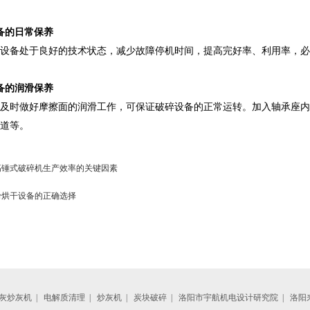
备的日常保养
设备处于良好的技术状态，减少故障停机时间，提高完好率、利用率，必
备的润滑保养
及时做好摩擦面的润滑工作，可保证破碎设备的正常运转。加入轴承座内
道等。
高锤式破碎机生产效率的关键因素
粉烘干设备的正确选择
灰炒灰机
|
电解质清理
|
炒灰机
|
炭块破碎
|
洛阳市宇航机电设计研究院
|
洛阳