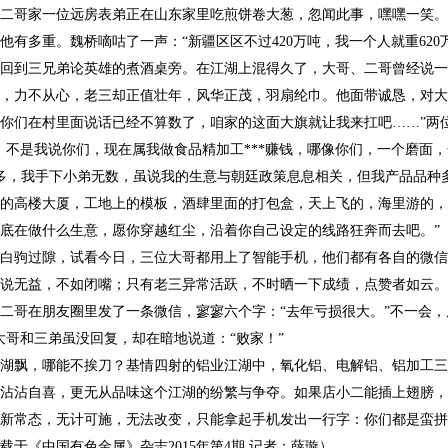
二哥家一位远房表弟正在山东家里吃煎饼卷大葱，忽闻此事，嘿嘿一笑。
他有多重。魏桥嘀咕了一声：“新疆区区不过420万吨，我一个人就重62
回到三兄弟论英雄的煮酒桌旁。在江湖上混得久了，大哥、二哥曾经说一
，力不从心，老三却正值壮年，风华正茂，羽扇纶巾。他面带诚恳，对大
你们在村里面说话已经不算数了，咱家的这面大旗就让我来扛吧……”两
，不是我说你们，现在属我做食品精加工***赚钱，哪像你们，一个磨面，
*多，我手下小弟无数，虽说我的生意与朝廷政策息息相关，但我产品品
的高楼大厦，工地上的模板，酒肆里面的打包盒，天上飞的，海里游的，
底在做什么生意，愿你穿越红尘，沿着你自己设定的线路狂奔而去吧。”
白驹过隙，试看今日，三位大哥都用上了智能手机，他们都有各自的微信
说无益，不如闭嘴；只有老三异常活跃，不时晒一下成绩，点赞者如云。
二哥在朋友圈里发了一条微信，寥寥六个字：“去年亏损很大。”不一会
大哥和三弟虽没回复，却在暗地说道：“败家！”
湖飘，哪能不挨刀？基情四射的铝业江湖中，氧化铝、电解铝、铝加工三
沾沾自喜，更无从品味这个江湖的纷繁与争夺。如果店小二能插上翅膀，
新常态，无计可施，无法改变，只能拿起手机发出一行字：你们都是蛮拼
载于《中国有色金属》杂志2015年第4期 记者：薛璇）