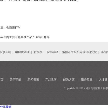
新立：创新进行时
14年国内主要有色金属产品产量省区排序
灰炒灰机
|
电解质清理
|
炒灰机
|
炭块破碎
|
洛阳市宇航机电设计研究院
|
洛阳
首页
|
关于宇航
|
新闻资讯
|
产品世界
|
解决方案
|
服务质量
|
人才建
Copyright © 2015 洛阳宇
分享按钮