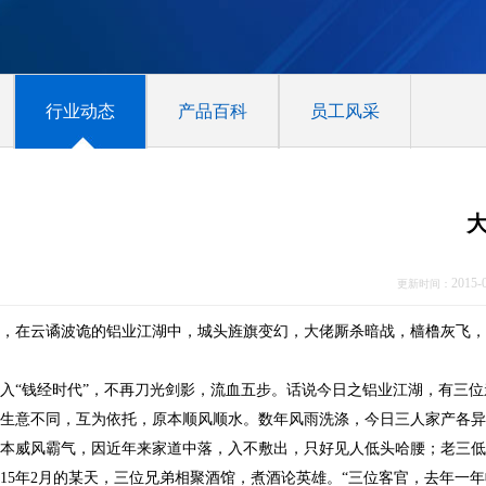
行业动态
产品百科
员工风采
2015-
更新时间：
，在云谲波诡的铝业江湖中，城头旌旗变幻，大佬厮杀暗战，樯橹灰飞，
入“钱经时代”，不再刀光剑影，流血五步。话说今日之铝业江湖，有三
生意不同，互为依托，原本顺风顺水。数年风雨洗涤，今日三人家产各异
本威风霸气，因近年来家道中落，入不敷出，只好见人低头哈腰；老三低
015年2月的某天，三位兄弟相聚酒馆，煮酒论英雄。“三位客官，去年一