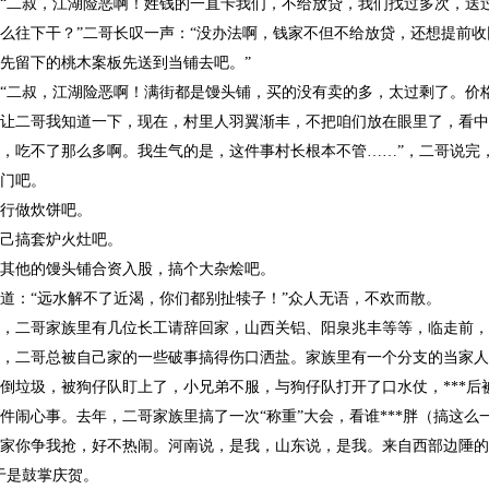
“二叔，江湖险恶啊！姓钱的一直卡我们，不给放贷，我们找过多次，送
么往下干？”二哥长叹一声：“没办法啊，钱家不但不给放贷，还想提前
先留下的桃木案板先送到当铺去吧。”
“二叔，江湖险恶啊！满街都是馒头铺，买的没有卖的多，太过剩了。价
让二哥我知道一下，现在，村里人羽翼渐丰，不把咱们放在眼里了，看中
，吃不了那么多啊。我生气的是，这件事村长根本不管……”，二哥说完
门吧。
行做炊饼吧。
己搞套炉火灶吧。
其他的馒头铺合资入股，搞个大杂烩吧。
道：“远水解不了近渴，你们都别扯犊子！”众人无语，不欢而散。
，二哥家族里有几位长工请辞回家，山西关铝、阳泉兆丰等等，临走前，
，二哥总被自己家的一些破事搞得伤口洒盐。家族里有一个分支的当家人
倒垃圾，被狗仔队盯上了，小兄弟不服，与狗仔队打开了口水仗，***后
件闹心事。去年，二哥家族里搞了一次“称重”大会，看谁***胖（搞这
家你争我抢，好不热闹。河南说，是我，山东说，是我。来自西部边陲的
于是鼓掌庆贺。