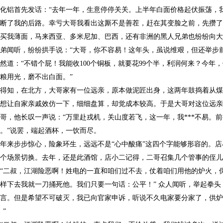
化铝首先发话：“去年一年，生意停停关关。上半年白面价格起伏振荡，
断了我的后路。幸亏大哥我看出这厮不是善茬，赶在其变脸之前，先攒了
买我薄面，马来西亚、多米尼加、巴西，还有非洲的黑人兄弟也纷纷向大
弟闻听，纷纷拱手说：“大哥，你不容易！这年头，虽说维艰，但还举步
然道：“不错个屁！我能收100个铜板，就要花99个半，利润何来？今
粮用光，磨不出白面。”
得知，在北方，大哥家有一位远亲，原本做泥匠出身，这两年鼓捣着从煤
想让自家亲戚效仿一下，细细盘算，却觉成本较高。于是大哥对这位远亲
哥，他长叹一声说：“万里赴戎机，关山度若飞，这一年，我***不易。
。”说罢，端起酒杯，一饮而尽。
年来步步惊心，险象环生，远远不是“心中酸痛”这四个字能够形容的。
个场景切换。去年，还是此酒馆，店小二记得，二哥召集几个管事的侄儿
“二叔，江湖险恶啊！姓电的一直和咱们过不去，仗着咱们用他的炉火，
样下去我就一刀捅死他。我们只要一句话：公平！” 众人闻听，举起拳头
言。但是希望不可破灭，我已向官家申诉，听说不久电家要分家了，供炉
！”